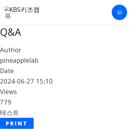
콘
M
텐
M
츠
Q&A
로
건
Author
너
pineapplelab
뛰
Date
기
2024-06-27 15:10
Views
779
테스트
PRINT